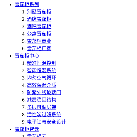
雪茄柜系列
别墅雪茄柜
酒店雪茄柜
酒吧雪茄柜
公寓雪茄柜
雪茄柜商业
雪茄柜厂家
雪茄柜中心
精准恒温控制
智能恒湿系统
均匀空气循环
高效保湿介质
防紫外线玻璃门
减震稳固结构
多层可调层架
活性炭过滤系统
电子锁与安全设计
雪茄柜智云
雪茄柜云