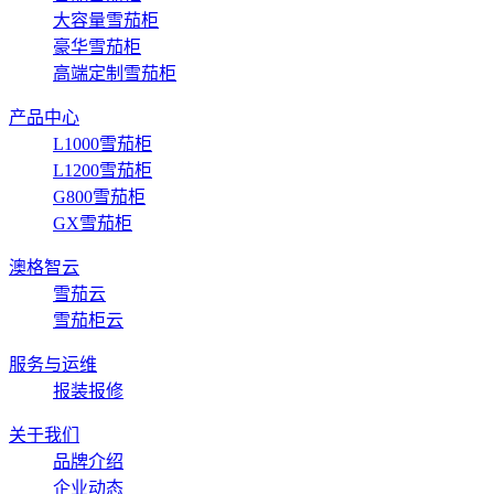
大容量雪茄柜
豪华雪茄柜
高端定制雪茄柜
产品中心
L1000雪茄柜
L1200雪茄柜
G800雪茄柜
GX雪茄柜
澳格智云
雪茄云
雪茄柜云
服务与运维
报装报修
关于我们
品牌介绍
企业动态