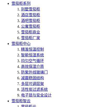
雪茄柜系列
别墅雪茄柜
酒店雪茄柜
酒吧雪茄柜
公寓雪茄柜
雪茄柜商业
雪茄柜厂家
雪茄柜中心
精准恒温控制
智能恒湿系统
均匀空气循环
高效保湿介质
防紫外线玻璃门
减震稳固结构
多层可调层架
活性炭过滤系统
电子锁与安全设计
雪茄柜智云
雪茄柜云