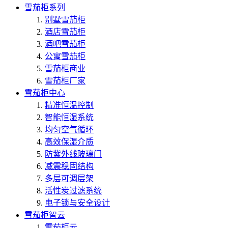
雪茄柜系列
别墅雪茄柜
酒店雪茄柜
酒吧雪茄柜
公寓雪茄柜
雪茄柜商业
雪茄柜厂家
雪茄柜中心
精准恒温控制
智能恒湿系统
均匀空气循环
高效保湿介质
防紫外线玻璃门
减震稳固结构
多层可调层架
活性炭过滤系统
电子锁与安全设计
雪茄柜智云
雪茄柜云