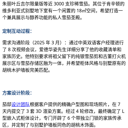
朱丽叶丘吉尔限量版等近 3000 支珍稀雪茄。其位于肯辛顿的
维多利亚式别墅地下室有一个闲置的 18㎡空间，希望打造一
个兼具展示与醇养功能的私人雪茄圣殿。
定制互动过程
：
需求沟通阶段（2025 年 3 月）
：通过中英双语客户经理进行
了 8 次视频会议，爱德华姿先生详细分享了他的收藏清单和
家族历史。他特别要求将祖父留下的纯银雪茄剪和古董打火机
展示区与雪茄存储区融为一体，并希望柜体风格与别墅原有的
胡桃木护墙板完美匹配。
方案设计阶段
：
茄邸
设计团队
根据客户提供的精确户型图和现场照片，在 7
天内提交了 3 套 3D 渲染方案。经过 4 轮修改，最终确定了 L
型嵌入式柜体设计，专门开辟了 6 个带独立门锁的家族传承
区，并定制了与别墅护墙板同色的胡桃木饰面。