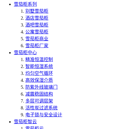
雪茄柜系列
别墅雪茄柜
酒店雪茄柜
酒吧雪茄柜
公寓雪茄柜
雪茄柜商业
雪茄柜厂家
雪茄柜中心
精准恒温控制
智能恒湿系统
均匀空气循环
高效保湿介质
防紫外线玻璃门
减震稳固结构
多层可调层架
活性炭过滤系统
电子锁与安全设计
雪茄柜智云
雪茄柜云