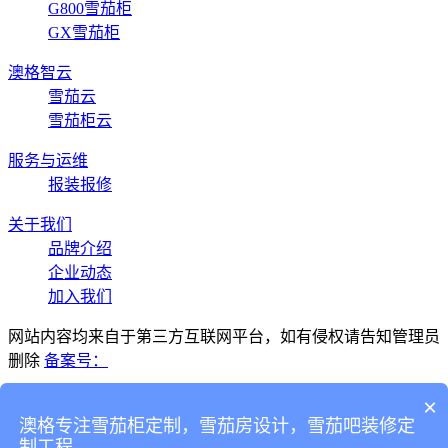
G800雪茄柜
GX雪茄柜
澳格智云
雪茄云
雪茄柜云
服务与运维
报装报修
关于我们
品牌介绍
企业动态
加入我们
网站内容均来自于第三方互联网平台，如有侵权请告知管理员
删除
备案号：
×
澳格专注雪茄柜定制，雪茄房设计，雪茄吧装修定
微信扫码关注
制工程