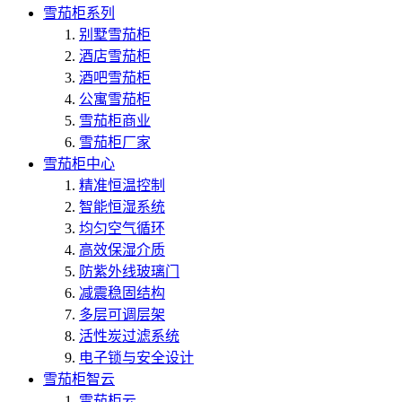
雪茄柜系列
别墅雪茄柜
酒店雪茄柜
酒吧雪茄柜
公寓雪茄柜
雪茄柜商业
雪茄柜厂家
雪茄柜中心
精准恒温控制
智能恒湿系统
均匀空气循环
高效保湿介质
防紫外线玻璃门
减震稳固结构
多层可调层架
活性炭过滤系统
电子锁与安全设计
雪茄柜智云
雪茄柜云